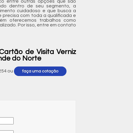
anco entre outras opções que são
iado dentro de seu segmento, a
imento cuidadoso e que busca a
ue precisa com toda a qualificada e
mbém oferecemos trabalhos como
izado. Por isso, entre em contato
artão de Visita Verniz
nde do Norte
254
ou
faça uma cotação