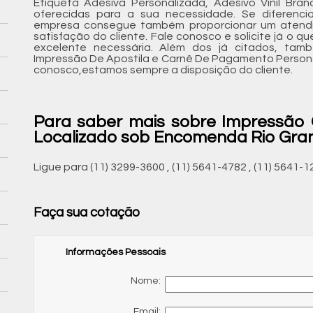
Etiqueta Adesiva Personalizada, Adesivo Vinil Br
oferecidas para a sua necessidade. Se diferenc
empresa consegue também proporcionar um atend
satisfação do cliente. Fale conosco e solicite já o q
excelente necessária. Além dos já citados, ta
Impressão De Apostila e Carnê De Pagamento Personal
conosco,estamos sempre a disposição do cliente.
Para saber mais sobre Impressão C
Localizado sob Encomenda Rio Gra
Ligue para
(11) 3299-3600
,
(11) 5641-4782
,
(11) 5641-1
Faça sua cotação
Informações Pessoais
Nome:
Email: