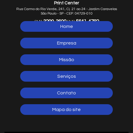
Print Center
Rua Carmo do Rio Verde, 241, Cj. 21 ao 24 - Jardim Caravelas
São Paulo - SP - CEP: 04729-010
3299-3600
5641-4782
(11)
(11)
Home
5641-1254
(11)
Empresa
Missão
Serviços
Contato
Mapa do site