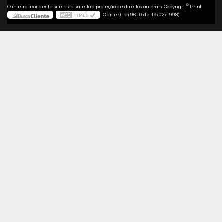
©
O inteiro teor deste site está sujeito à proteção de direitos autorais. Copyright
Print
Center (Lei 9610 de 19/02/1998)