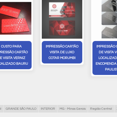
CUSTO PARA
IMPRESSÃO CARTÃO
IMPRESSÃO 
PRESSÃO CARTÃO
VISITA DE LUXO
DE VISITA 
E VISITA VERNIZ
COTAR MORUMBI
LOCALIZAD
CALIZADO BAURU
ENCOMENDA 
PAULIS
l
GRANDE SÃO PAULO
INTERIOR
MG - Minas Gerais
Região Central