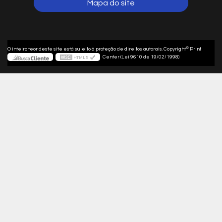
Mapa do site
©
O inteiro teor deste site está sujeito à proteção de direitos autorais. Copyright
Print
Center (Lei 9610 de 19/02/1998)