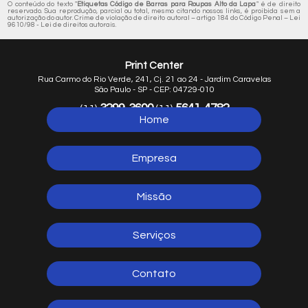
O conteúdo do texto "
Etiquetas Código de Barras para Roupas Alto da Lapa
" é de direito
reservado. Sua reprodução, parcial ou total, mesmo citando nossos links, é proibida sem a
autorização do autor. Crime de violação de direito autoral – artigo 184 do Código Penal –
Lei
9610/98 - Lei de direitos autorais
.
Print Center
Rua Carmo do Rio Verde, 241, Cj. 21 ao 24 - Jardim Caravelas
São Paulo - SP - CEP: 04729-010
3299-3600
5641-4782
(11)
(11)
Home
5641-1254
(11)
Empresa
Missão
Serviços
Contato