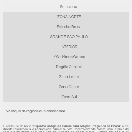
Selecione:
ZONA NORTE
Estados Brasil
GRANDE SÃO PAULO
INTERIOR
MG - Minas Gerais
Região Central
Zona Leste
Zona Oeste
Zona Sul
Verifique as regiões que atendemos
O conteúdo do texto "
Etiquetas Código de Barras para Roupas Preço Alto da Mooca
" é de
direito reservado. Sua reprodução, parcial ou total, mesmo citando nossos links, é proibida