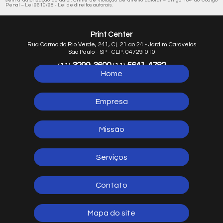
sem a autorização do autor. Crime de violação de direito autoral – artigo 184 do Código
Penal –
Lei 9610/98 - Lei de direitos autorais
.
Print Center
Rua Carmo do Rio Verde, 241, Cj. 21 ao 24 - Jardim Caravelas
São Paulo - SP - CEP: 04729-010
3299-3600
5641-4782
(11)
(11)
Home
5641-1254
(11)
Empresa
Missão
Serviços
Contato
Mapa do site