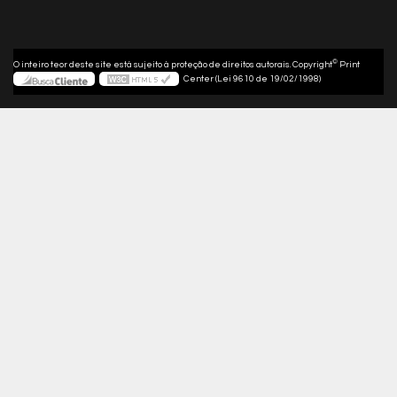
©
O inteiro teor deste site está sujeito à proteção de direitos autorais. Copyright
Print
Center (Lei 9610 de 19/02/1998)