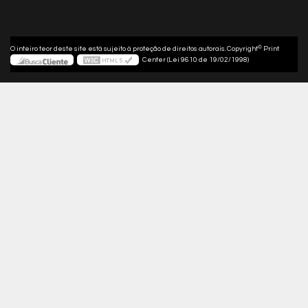
©
O inteiro teor deste site está sujeito à proteção de direitos autorais. Copyright
Print
Center (Lei 9610 de 19/02/1998)