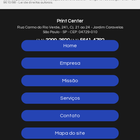
9610/98 - Lei de direitos autorais
.
Print Center
Rua Carmo do Rio Verde, 241, Cj. 21 ao 24 - Jardim Caravelas
São Paulo - SP - CEP: 04729-010
3299-3600
5641-4782
(11)
(11)
Home
5641-1254
(11)
Empresa
Missão
Serviços
Contato
Mapa do site