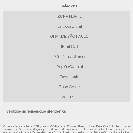
Selecione:
ZONA NORTE
Estados Brasil
GRANDE SÃO PAULO
INTERIOR
MG - Minas Gerais
Região Central
Zona Leste
Zona Oeste
Zona Sul
Verifique as regiões que atendemos
O conteúdo do texto "
Etiquetas Código de Barras Preço José Bonifácio
" é de direito
reservado. Sua reprodução, parcial ou total, mesmo citando nossos links, é proibida sem a
autorização do autor. Crime de violação de direito autoral – artigo 184 do Código Penal –
Lei