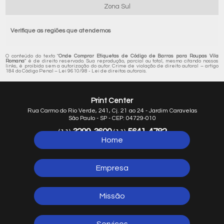
Zona Sul
Verifique as regiões que atendemos
O conteúdo do texto "
Onde Comprar Etiquetas de Código de Barras para Roupas Vila
Romana
" é de direito reservado. Sua reprodução, parcial ou total, mesmo citando nossos
links, é proibida sem a autorização do autor. Crime de violação de direito autoral – artigo
184 do Código Penal –
Lei 9610/98 - Lei de direitos autorais
.
Print Center
Rua Carmo do Rio Verde, 241, Cj. 21 ao 24 - Jardim Caravelas
São Paulo - SP - CEP: 04729-010
3299-3600
5641-4782
(11)
(11)
Home
5641-1254
(11)
Empresa
Missão
Serviços