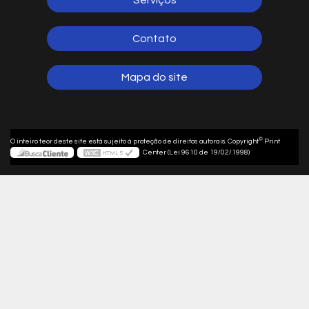
Contato
Mapa do site
©
O inteiro teor deste site está sujeito à proteção de direitos autorais. Copyright
Print
Center (Lei 9610 de 19/02/1998)