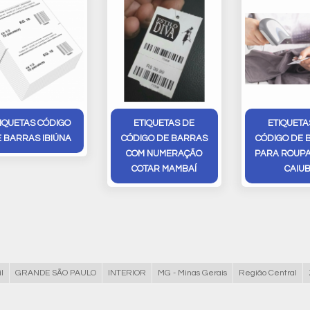
IQUETAS CÓDIGO
ETIQUETAS DE
ETIQUETA
 BARRAS IBIÚNA
CÓDIGO DE BARRAS
CÓDIGO DE 
COM NUMERAÇÃO
PARA ROUPA
COTAR MAMBAÍ
CAIUB
l
GRANDE SÃO PAULO
INTERIOR
MG - Minas Gerais
Região Central