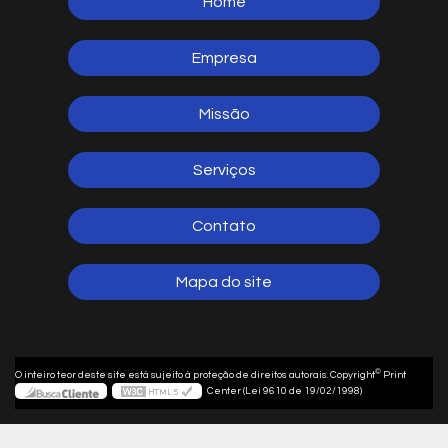
Home
5641-1254
(11)
Empresa
Missão
Serviços
Contato
Mapa do site
©
O inteiro teor deste site está sujeito à proteção de direitos autorais. Copyright
Print
Center (Lei 9610 de 19/02/1998)