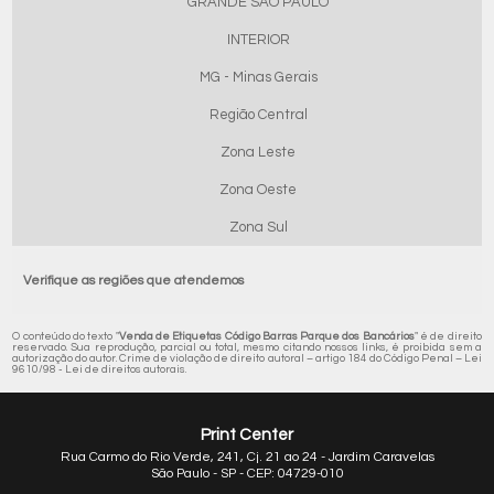
GRANDE SÃO PAULO
INTERIOR
MG - Minas Gerais
Região Central
Zona Leste
Zona Oeste
Zona Sul
Verifique as regiões que atendemos
O conteúdo do texto "
Venda de Etiquetas Código Barras Parque dos Bancários
" é de direito
reservado. Sua reprodução, parcial ou total, mesmo citando nossos links, é proibida sem a
autorização do autor. Crime de violação de direito autoral – artigo 184 do Código Penal –
Lei
9610/98 - Lei de direitos autorais
.
Print Center
Rua Carmo do Rio Verde, 241, Cj. 21 ao 24 - Jardim Caravelas
São Paulo - SP - CEP: 04729-010