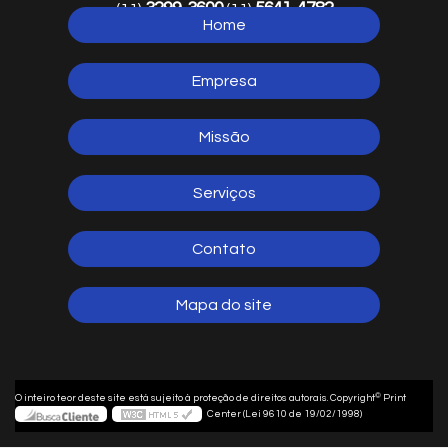
3299-3600
5641-4782
(11)
(11)
Home
5641-1254
(11)
Empresa
Missão
Serviços
Contato
Mapa do site
©
O inteiro teor deste site está sujeito à proteção de direitos autorais. Copyright
Print
Center (Lei 9610 de 19/02/1998)