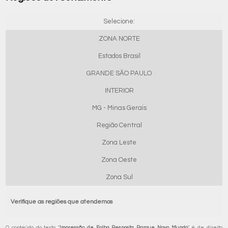
Selecione:
ZONA NORTE
Estados Brasil
GRANDE SÃO PAULO
INTERIOR
MG - Minas Gerais
Região Central
Zona Leste
Zona Oeste
Zona Sul
Verifique as regiões que atendemos
O conteúdo do texto "
Impressão de Folha Resposta Parque Novo Mundo
" é de direito