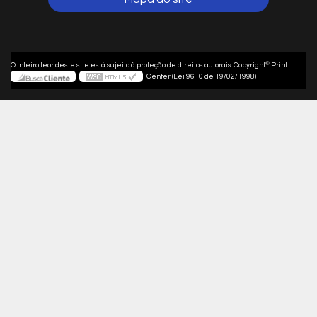
©
O inteiro teor deste site está sujeito à proteção de direitos autorais. Copyright
Print
Center (Lei 9610 de 19/02/1998)