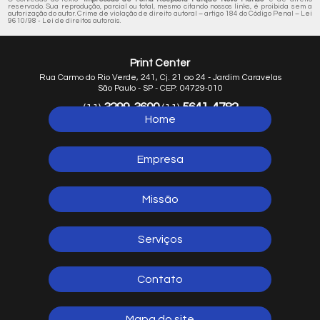
reservado. Sua reprodução, parcial ou total, mesmo citando nossos links, é proibida sem a
autorização do autor. Crime de violação de direito autoral – artigo 184 do Código Penal –
Lei
9610/98 - Lei de direitos autorais
.
Print Center
Rua Carmo do Rio Verde, 241, Cj. 21 ao 24 - Jardim Caravelas
São Paulo - SP - CEP: 04729-010
3299-3600
5641-4782
(11)
(11)
Home
5641-1254
(11)
Empresa
Missão
Serviços
Contato
Mapa do site