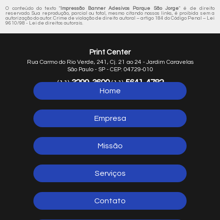
O conteúdo do texto "
Impressão Banner Adesivos Parque São Jorge
" é de direito
reservado. Sua reprodução, parcial ou total, mesmo citando nossos links, é proibida sem a
autorização do autor. Crime de violação de direito autoral – artigo 184 do Código Penal –
Lei
9610/98 - Lei de direitos autorais
.
Print Center
Rua Carmo do Rio Verde, 241, Cj. 21 ao 24 - Jardim Caravelas
São Paulo - SP - CEP: 04729-010
3299-3600
5641-4782
(11)
(11)
Home
5641-1254
(11)
Empresa
Missão
Serviços
Contato