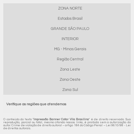
ZONA NORTE
Estados Brasil
GRANDE SÃO PAULO
INTERIOR
MG - Minas Gerais
Região Central
Zona Leste
Zona Oeste
Zona Sul
Verifique as regiões que atendemos
O conteúdo do texto "
Impressão Banner Cotar Vila Brasilina
" é de direito reservado. Sua
reprodução, parcial ou total, mesmo citando nossos links, é proibida sem a autorização do
autor. Crime de violação de direito autoral – artigo 184 do Código Penal –
Lei 9610/98 - Lei
de direitos autorais
.