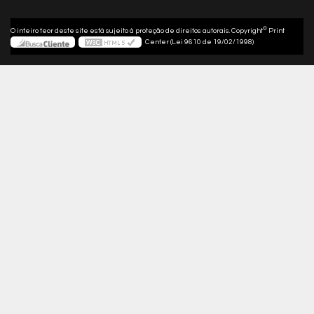
©
O inteiro teor deste site está sujeito à proteção de direitos autorais. Copyright
Print
Center (Lei 9610 de 19/02/1998)