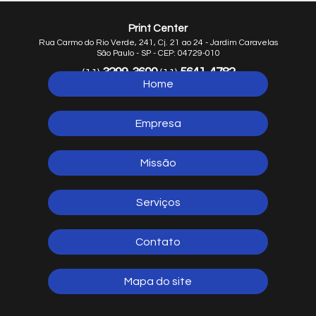
Print Center
Rua Carmo do Rio Verde, 241, Cj. 21 ao 24 - Jardim Caravelas
São Paulo - SP - CEP: 04729-010
3299-3600
5641-4782
(11)
(11)
Home
5641-1254
(11)
Empresa
Missão
Serviços
Contato
Mapa do site