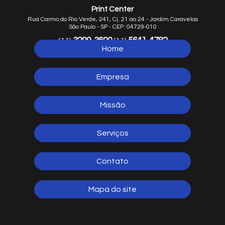
Print Center
Rua Carmo do Rio Verde, 241, Cj. 21 ao 24 - Jardim Caravelas
São Paulo - SP - CEP: 04729-010
3299-3600
5641-4782
(11)
(11)
Home
5641-1254
(11)
Empresa
Missão
Serviços
Contato
Mapa do site