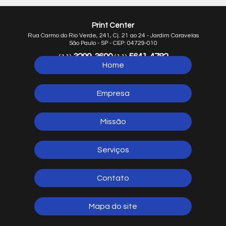
Print Center
Rua Carmo do Rio Verde, 241, Cj. 21 ao 24 - Jardim Caravelas
São Paulo - SP - CEP: 04729-010
3299-3600
5641-4782
(11)
(11)
Home
5641-1254
(11)
Empresa
Missão
Serviços
Contato
Mapa do site