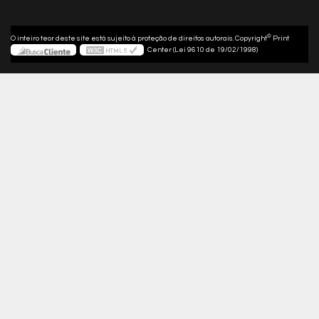
©
O inteiro teor deste site está sujeito à proteção de direitos autorais. Copyright
Print
Center (Lei 9610 de 19/02/1998)