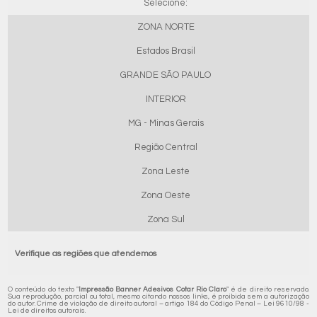
Selecione:
ZONA NORTE
Estados Brasil
GRANDE SÃO PAULO
INTERIOR
MG - Minas Gerais
Região Central
Zona Leste
Zona Oeste
Zona Sul
Verifique as regiões que atendemos
O conteúdo do texto "
Impressão Banner Adesivos Cotar Rio Claro
" é de direito reservado.
Sua reprodução, parcial ou total, mesmo citando nossos links, é proibida sem a autorização
do autor. Crime de violação de direito autoral – artigo 184 do Código Penal –
Lei 9610/98 -
Lei de direitos autorais
.