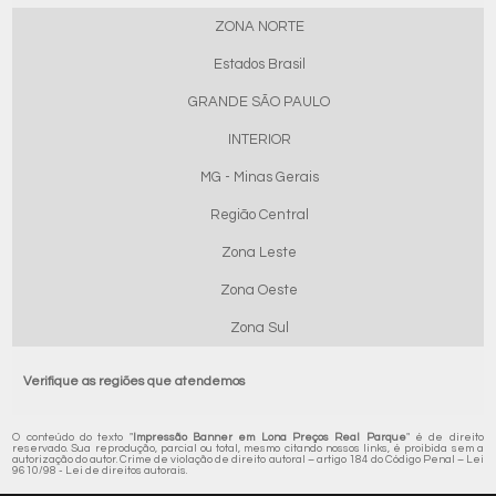
ZONA NORTE
Estados Brasil
GRANDE SÃO PAULO
INTERIOR
MG - Minas Gerais
Região Central
Zona Leste
Zona Oeste
Zona Sul
Verifique as regiões que atendemos
O conteúdo do texto "
Impressão Banner em Lona Preços Real Parque
" é de direito
reservado. Sua reprodução, parcial ou total, mesmo citando nossos links, é proibida sem a
autorização do autor. Crime de violação de direito autoral – artigo 184 do Código Penal –
Lei
9610/98 - Lei de direitos autorais
.