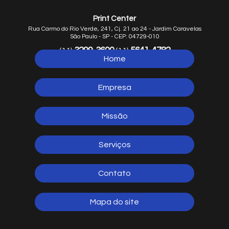
Print Center
Rua Carmo do Rio Verde, 241, Cj. 21 ao 24 - Jardim Caravelas
São Paulo - SP - CEP: 04729-010
3299-3600
5641-4782
(11)
(11)
Home
5641-1254
(11)
Empresa
Missão
Serviços
Contato
Mapa do site