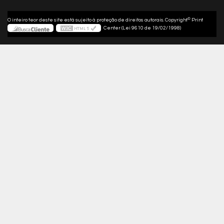
©
O inteiro teor deste site está sujeito à proteção de direitos autorais. Copyright
Print
Center (Lei 9610 de 19/02/1998)