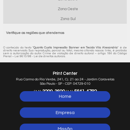
Zona Oeste
Zona Sul
Verifique as regiões que atendemos
O conteúdo do texto "
Quanto Custa Impressão Banner em Tecido Vila Alexandria
" é de
direito reservado. Sua reprodução, parcial ou total, mesmo citando nossos links, é proibida
sem a autorização do autor. Crime de violação de direito autoral – artigo 184 do Código
Penal –
Lei 9610/98 - Lei de direitos autorais
.
Print Center
Rua Carmo do Rio Verde, 241, Cj. 21 ao 24 - Jardim Caravelas
São Paulo - SP - CEP: 04729-010
3299-3600
5641-4782
(11)
(11)
Home
5641-1254
(11)
Empresa
Missão