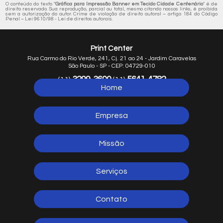
O conteúdo do texto "
Gráfica para Impressão Banner em Tecido Cidade Centenário
" é de
direito reservado. Sua reprodução, parcial ou total, mesmo citando nossos links, é proibida
sem a autorização do autor. Crime de violação de direito autoral – artigo 184 do Código
Penal –
Lei 9610/98 - Lei de direitos autorais
.
Print Center
Rua Carmo do Rio Verde, 241, Cj. 21 ao 24 - Jardim Caravelas
São Paulo - SP - CEP: 04729-010
3299-3600
5641-4782
(11)
(11)
Home
5641-1254
(11)
Empresa
Missão
Serviços
Contato