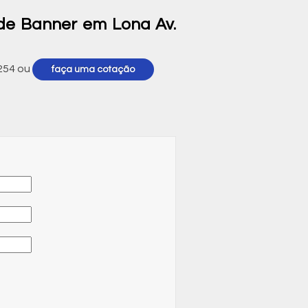
de Banner em Lona Av.
254
ou
faça uma cotação