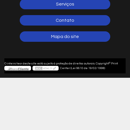
Serviços
Contato
Mapa do site
©
O inteiro teor deste site está sujeito à proteção de direitos autorais. Copyright
Print
Center (Lei 9610 de 19/02/1998)