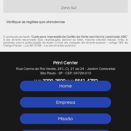
Zona Sul
Verifique as regiões que atendemos
O conteúdo do texto "
Custo para Impressão de Cartão de Visita com Verniz Localizado ABC
"
é de direito reservado. Sua reprodução, parcial ou total, mesmo citando nossos links, é
proibida sem a autorização do autor. Crime de violação de direito autoral – artigo 184 do
Código Penal –
Lei 9610/98 - Lei de direitos autorais
.
Print Center
Rua Carmo do Rio Verde, 241, Cj. 21 ao 24 - Jardim Caravelas
São Paulo - SP - CEP: 04729-010
3299-3600
5641-4782
(11)
(11)
Home
5641-1254
(11)
Empresa
Missão