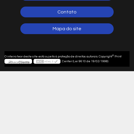
Contato
Mapa do site
©
O inteiro teor deste site está sujeito à proteção de direitos autorais. Copyright
Print
Center (Lei 9610 de 19/02/1998)