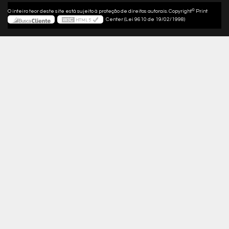
©
O inteiro teor deste site está sujeito à proteção de direitos autorais. Copyright
Print
Center (Lei 9610 de 19/02/1998)