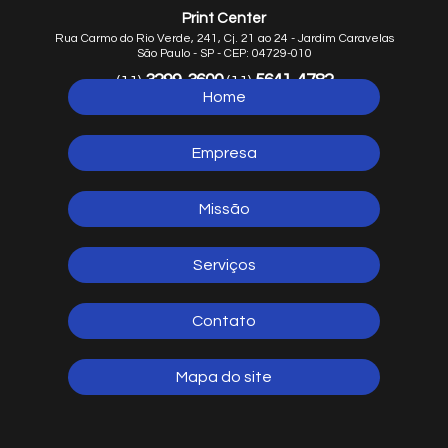
Print Center
Rua Carmo do Rio Verde, 241, Cj. 21 ao 24 - Jardim Caravelas
São Paulo - SP - CEP: 04729-010
3299-3600
5641-4782
(11)
(11)
Home
5641-1254
(11)
Empresa
Missão
Serviços
Contato
Mapa do site