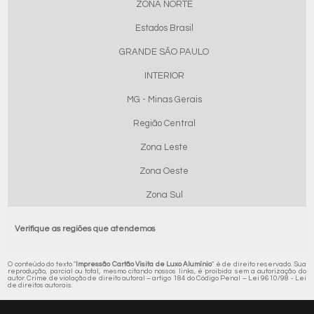
ZONA NORTE
Estados Brasil
GRANDE SÃO PAULO
INTERIOR
MG - Minas Gerais
Região Central
Zona Leste
Zona Oeste
Zona Sul
Verifique as regiões que atendemos
O conteúdo do texto "
Impressão Cartão Visita de Luxo Alumínio
" é de direito reservado. Sua
reprodução, parcial ou total, mesmo citando nossos links, é proibida sem a autorização do
autor. Crime de violação de direito autoral – artigo 184 do Código Penal –
Lei 9610/98 - Lei
de direitos autorais
.