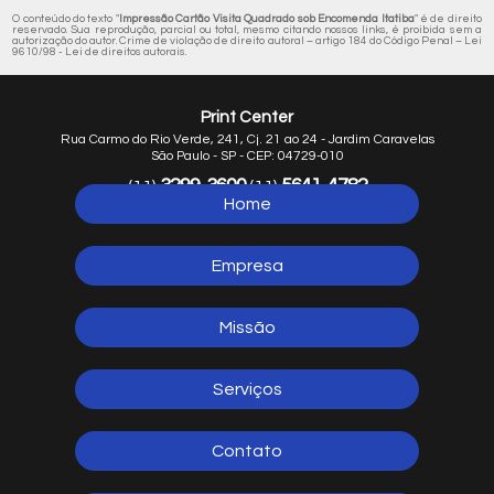
O conteúdo do texto "
Impressão Cartão Visita Quadrado sob Encomenda Itatiba
" é de direito
reservado. Sua reprodução, parcial ou total, mesmo citando nossos links, é proibida sem a
autorização do autor. Crime de violação de direito autoral – artigo 184 do Código Penal –
Lei
9610/98 - Lei de direitos autorais
.
Print Center
Rua Carmo do Rio Verde, 241, Cj. 21 ao 24 - Jardim Caravelas
São Paulo - SP - CEP: 04729-010
3299-3600
5641-4782
(11)
(11)
Home
5641-1254
(11)
Empresa
Missão
Serviços
Contato