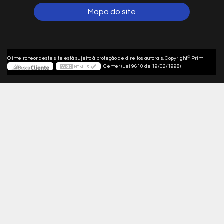
Mapa do site
©
O inteiro teor deste site está sujeito à proteção de direitos autorais. Copyright
Print
Center (Lei 9610 de 19/02/1998)