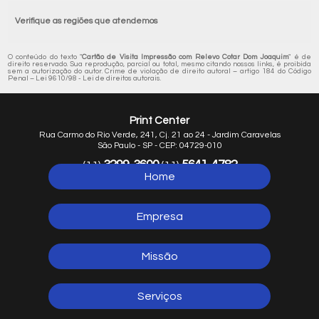
Verifique as regiões que atendemos
O conteúdo do texto "
Cartão de Visita Impressão com Relevo Cotar Dom Joaquim
" é de
direito reservado. Sua reprodução, parcial ou total, mesmo citando nossos links, é proibida
sem a autorização do autor. Crime de violação de direito autoral – artigo 184 do Código
Penal –
Lei 9610/98 - Lei de direitos autorais
.
Print Center
Rua Carmo do Rio Verde, 241, Cj. 21 ao 24 - Jardim Caravelas
São Paulo - SP - CEP: 04729-010
3299-3600
5641-4782
(11)
(11)
Home
5641-1254
(11)
Empresa
Missão
Serviços