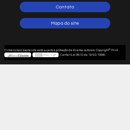
Contato
Mapa do site
©
O inteiro teor deste site está sujeito à proteção de direitos autorais. Copyright
Print
Center (Lei 9610 de 19/02/1998)