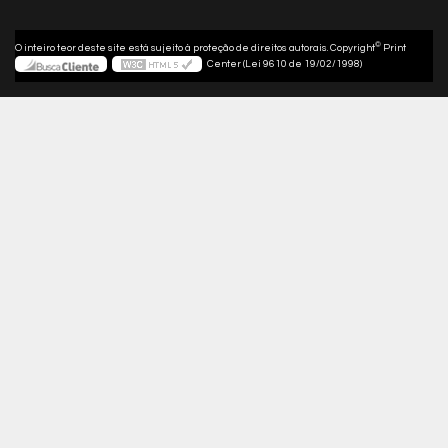
©
O inteiro teor deste site está sujeito à proteção de direitos autorais. Copyright
Print
Center (Lei 9610 de 19/02/1998)