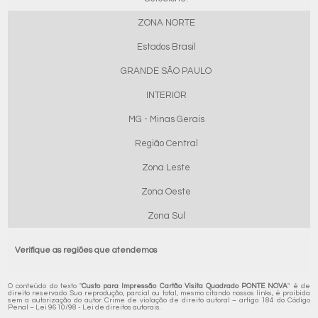
ZONA NORTE
Estados Brasil
GRANDE SÃO PAULO
INTERIOR
MG - Minas Gerais
Região Central
Zona Leste
Zona Oeste
Zona Sul
Verifique as regiões que atendemos
O conteúdo do texto "
Custo para Impressão Cartão Visita Quadrado PONTE NOVA
" é de
direito reservado. Sua reprodução, parcial ou total, mesmo citando nossos links, é proibida
sem a autorização do autor. Crime de violação de direito autoral – artigo 184 do Código
Penal –
Lei 9610/98 - Lei de direitos autorais
.