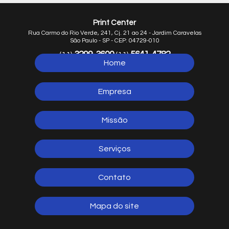
Print Center
Rua Carmo do Rio Verde, 241, Cj. 21 ao 24 - Jardim Caravelas
São Paulo - SP - CEP: 04729-010
3299-3600
5641-4782
(11)
(11)
Home
5641-1254
(11)
Empresa
Missão
Serviços
Contato
Mapa do site