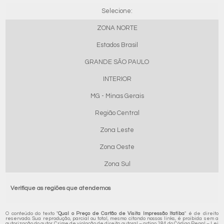
Selecione:
ZONA NORTE
Estados Brasil
GRANDE SÃO PAULO
INTERIOR
MG - Minas Gerais
Região Central
Zona Leste
Zona Oeste
Zona Sul
Verifique as regiões que atendemos
O conteúdo do texto "
Qual o Preço de Cartão de Visita Impressão Itatiba
" é de direito
reservado. Sua reprodução, parcial ou total, mesmo citando nossos links, é proibida sem a
autorização do autor. Crime de violação de direito autoral – artigo 184 do Código Penal –
Lei