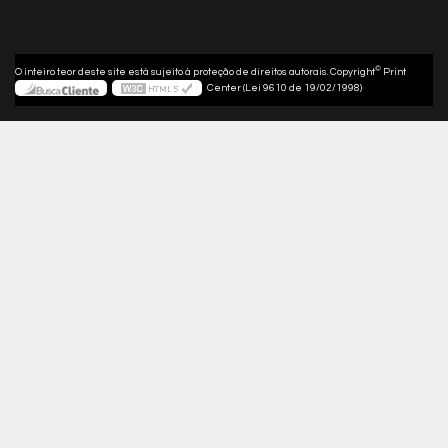
©
O inteiro teor deste site está sujeito à proteção de direitos autorais. Copyright
Print
Center (Lei 9610 de 19/02/1998)