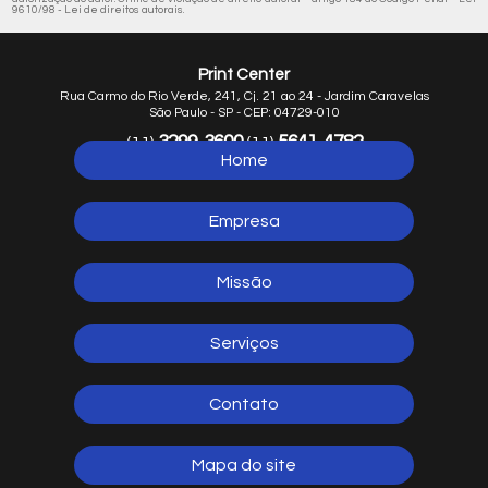
9610/98 - Lei de direitos autorais
.
Print Center
Rua Carmo do Rio Verde, 241, Cj. 21 ao 24 - Jardim Caravelas
São Paulo - SP - CEP: 04729-010
3299-3600
5641-4782
(11)
(11)
Home
5641-1254
(11)
Empresa
Missão
Serviços
Contato
Mapa do site