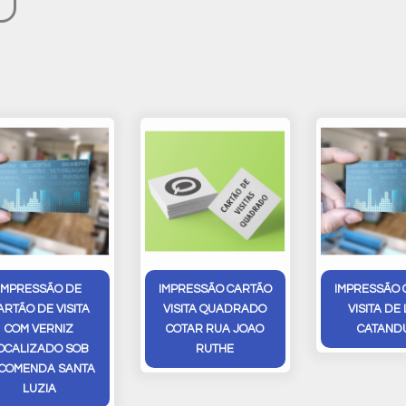
IMPRESSÃO DE
IMPRESSÃO CARTÃO
IMPRESSÃO 
ARTÃO DE VISITA
VISITA QUADRADO
VISITA DE
COM VERNIZ
COTAR RUA JOAO
CATAND
OCALIZADO SOB
RUTHE
COMENDA SANTA
LUZIA