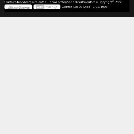
©
O inteiro teor deste site está sujeito à proteção de direitos autorais. Copyright
Print
Center (Lei 9610 de 19/02/1998)