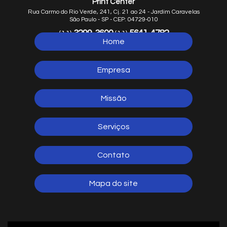
Print Center
Rua Carmo do Rio Verde, 241, Cj. 21 ao 24 - Jardim Caravelas
São Paulo - SP - CEP: 04729-010
3299-3600
5641-4782
(11)
(11)
Home
5641-1254
(11)
Empresa
Missão
Serviços
Contato
Mapa do site