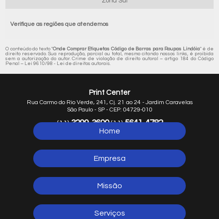
Zona Sul
Verifique as regiões que atendemos
O conteúdo do texto "
Onde Comprar Etiquetas Código de Barras para Roupas Lindóia
" é de
direito reservado. Sua reprodução, parcial ou total, mesmo citando nossos links, é proibida
sem a autorização do autor. Crime de violação de direito autoral – artigo 184 do Código
Penal –
Lei 9610/98 - Lei de direitos autorais
.
Print Center
Rua Carmo do Rio Verde, 241, Cj. 21 ao 24 - Jardim Caravelas
São Paulo - SP - CEP: 04729-010
3299-3600
5641-4782
(11)
(11)
Home
5641-1254
(11)
Empresa
Missão
Serviços