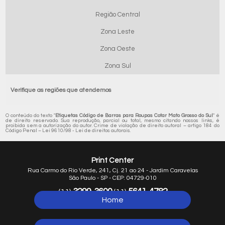
Região Central
Zona Leste
Zona Oeste
Zona Sul
Verifique as regiões que atendemos
O conteúdo do texto "
Etiquetas Código de Barras para Roupas Cotar Mato Grosso do Sul
" é
de direito reservado. Sua reprodução, parcial ou total, mesmo citando nossos links, é
proibida sem a autorização do autor. Crime de violação de direito autoral – artigo 184 do
Código Penal –
Lei 9610/98 - Lei de direitos autorais
.
Print Center
Rua Carmo do Rio Verde, 241, Cj. 21 ao 24 - Jardim Caravelas
São Paulo - SP - CEP: 04729-010
3299-3600
5641-4782
(11)
(11)
Home
5641-1254
(11)